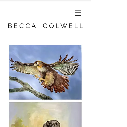
B E C C A C O L W E L L